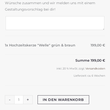
Wünsche zusammen und wir melden uns mit einem
Gestaltungsvorschlag bei dir!
1x Hochzeitskerze "Welle" grün & braun
199,00 €
Summe
199,00 €
inkl. 20 % MwSt.
zzgl.
Versandkosten
Lieferzeit:
ca. 6 Wochen
Hochzeitskerze
-
+
IN DEN WARENKORB
"Welle"