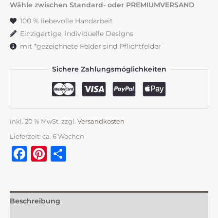
grün
Wähle zwischen Standard- oder PREMIUMVERSAND
&
100 % liebevolle Handarbeit
braun
Einzigartige, individuelle Designs
Menge
mit *gezeichnete Felder sind Pflichtfelder
Sichere Zahlungsmöglichkeiten
inkl. 20 % MwSt.
zzgl.
Versandkosten
Lieferzeit:
ca. 6 Wochen
Facebook
Pinterest
Teilen
Beschreibung