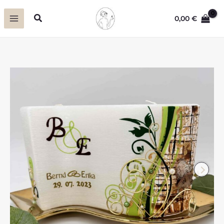
Zum
Suchen
0,00
€
Inhalt
springen