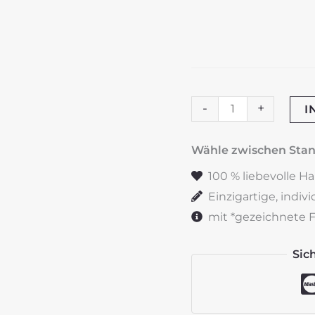
Jubiläumskerze
-
+
I
"Schlichte
Eleganz"
Wähle zwischen St
Menge
100 % liebevolle H
Einzigartige, indiv
mit *gezeichnete Fe
Sic