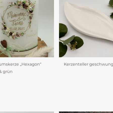
äumskerze „Hexagon“
Kerzenteller geschwun
& grün