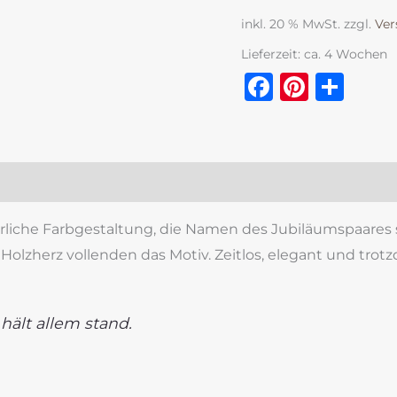
inkl. 20 % MwSt.
zzgl.
Ver
Lieferzeit:
ca. 4 Wochen
Faceboo
Pinter
Tei
zensionen (0)
ürliche Farbgestaltung, die Namen des Jubiläumspaares 
Holzherz vollenden das Motiv. Zeitlos, elegant und tr
, hält allem stand.