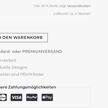
inkl. 20 % MwSt.
zzgl.
Versandkosten
Lieferzeit:
ca. 4 Wochen
N DEN WARENKORB
andard- oder PREMIUMVERSAND
andarbeit
iduelle Designs
lder sind Pflichtfelder
here Zahlungsmöglichkeiten