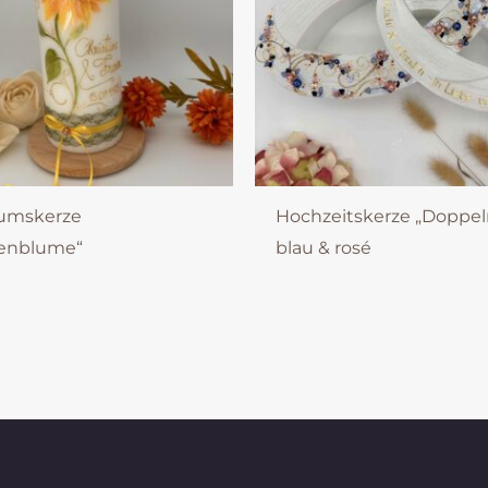
äumskerze
Hochzeitskerze „Doppel
enblume“
blau & rosé