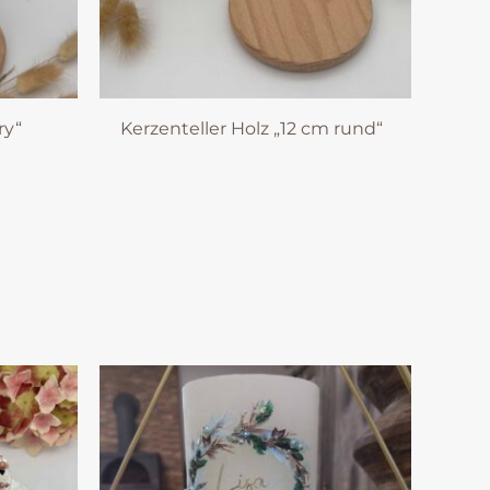
ry“
Kerzenteller Holz „12 cm rund“