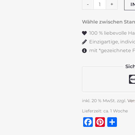
Hochzeitskerze
-
+
I
"Oliveloop"
Menge
Wähle zwischen St
100 % liebevolle H
Einzigartige, indiv
mit *gezeichnete Fe
Sic
inkl. 20 % MwSt.
zzgl.
Ver
Lieferzeit:
ca. 1 Woche
Faceboo
Pinter
Tei