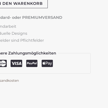
N DEN WARENKORB
andard- oder PREMIUMVERSAND
andarbeit
iduelle Designs
lder sind Pflichtfelder
here Zahlungsmöglichkeiten
sandkosten
k
est
len