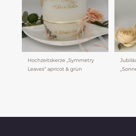
Hochzeitskerze „Symmetry
Jubil
Leaves“ apricot & grün
„Sonn