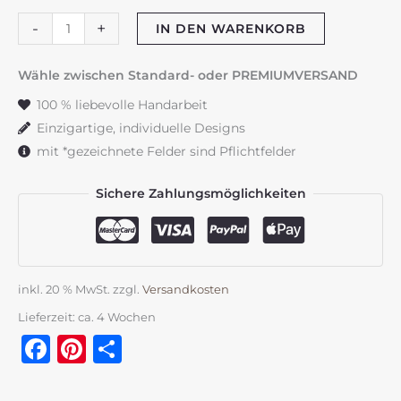
Trauzeugenkerze
-
+
IN DEN WARENKORB
"Silver
Linings"
Wähle zwischen Standard- oder PREMIUMVERSAND
Menge
100 % liebevolle Handarbeit
Einzigartige, individuelle Designs
mit *gezeichnete Felder sind Pflichtfelder
Sichere Zahlungsmöglichkeiten
inkl. 20 % MwSt.
zzgl.
Versandkosten
Lieferzeit:
ca. 4 Wochen
Facebook
Pinterest
Teilen