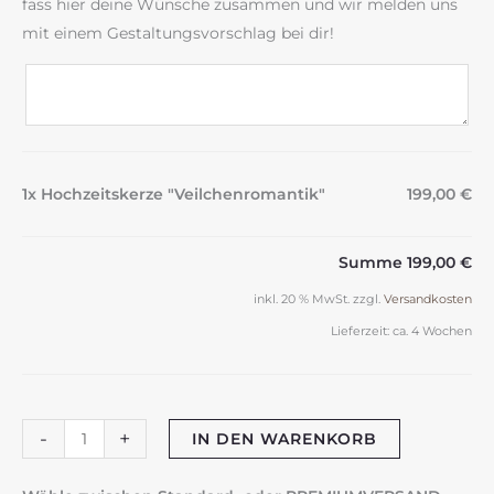
fass hier deine Wünsche zusammen und wir melden uns
mit einem Gestaltungsvorschlag bei dir!
1x Hochzeitskerze "Veilchenromantik"
199,00 €
Summe
199,00 €
inkl. 20 % MwSt.
zzgl.
Versandkosten
Lieferzeit:
ca. 4 Wochen
Hochzeitskerze
-
+
IN DEN WARENKORB
"Veilchenromantik"
Menge