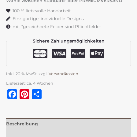
Wähle zwischen Standard- oder PREMIUMVERSAND
100 % liebevolle Handarbeit
Einzigartige, individuelle Designs
mit *gezeichnete Felder sind Pflichtfelder
Sichere Zahlungsmöglichkeiten
inkl. 20 % MwSt.
zzgl.
Versandkosten
Lieferzeit:
ca. 4 Wochen
Facebook
Pinterest
Teilen
Beschreibung
Zusätzliche Information