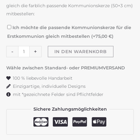
gleich die farblich passende Kommunionskerze (50×3 cm)
mitbestellen:
Ich möchte die passende Kommunionskerze für die
Erstkommunion gleich mitbestellen (+
75,00
€
)
Taufkerze
-
+
IN DEN WARENKORB
"Flowerloop"
bunt
Wähle zwischen Standard- oder PREMIUMVERSAND
Menge
100 % liebevolle Handarbeit
Einzigartige, individuelle Designs
mit *gezeichnete Felder sind Pflichtfelder
Sichere Zahlungsmöglichkeiten