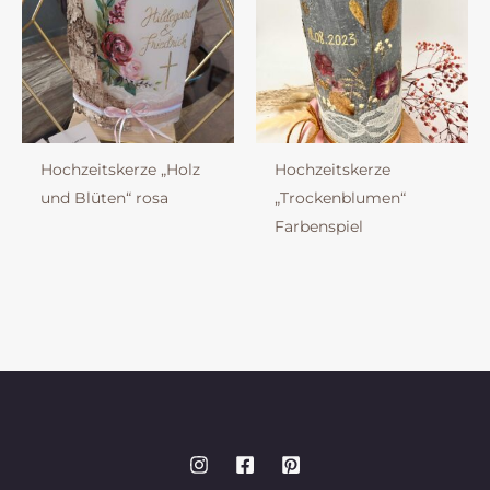
Hochzeitskerze „Holz
Hochzeitskerze
und Blüten“ rosa
„Trockenblumen“
Farbenspiel