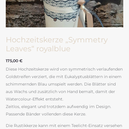
Hochzeitskerze „Symmetry
Leaves“ royalblue
175,00
€
Diese Hochzeitskerze wird von symmetrisch verlaufenden
Goldstreifen verziert, die mit Eukalyptusblättern in einem
schimmernden Blau umspielt werden. Die Blätter sind
aus Wachs und zusätzlich von Hand bemalt, damit der
Watercolour-Effekt entsteht.
Zeitlos, elegant und trotzdem aufwendig im Design.
Passende Bänder vollenden diese Kerze.
Die Rustikkerze kann mit einem Teelicht-Einsatz versehen