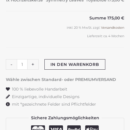
1x Hochzeitskerze "Symmetry Leaves" royalblue
175,00 €
Summe
175,00 €
inkl. 20 % MwSt.
zzgl.
Versandkosten
Lieferzeit:
ca. 4 Wochen
Hochzeitskerze
-
+
IN DEN WARENKORB
"Symmetry
Leaves"
Wähle zwischen Standard- oder PREMIUMVERSAND
royalblue
100 % liebevolle Handarbeit
Menge
Einzigartige, individuelle Designs
mit *gezeichnete Felder sind Pflichtfelder
Sichere Zahlungsmöglichkeiten