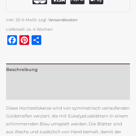
inkl. 20 % MwSt.
zzgl.
Versandkosten
Lieferzeit:
ca. 4 Wochen
Facebook
Pinterest
Teilen
Beschreibung
Zusätzliche Information
Rezensionen (0)
Diese Hochzeitskerze wird von symmetrisch verlaufenden
Goldstreifen verziert, die mit Eukalyptusblättern in einem
schimmernden Blau umspielt werden. Die Blätter sind
aus Wachs und zusätzlich von Hand bemalt, damit der