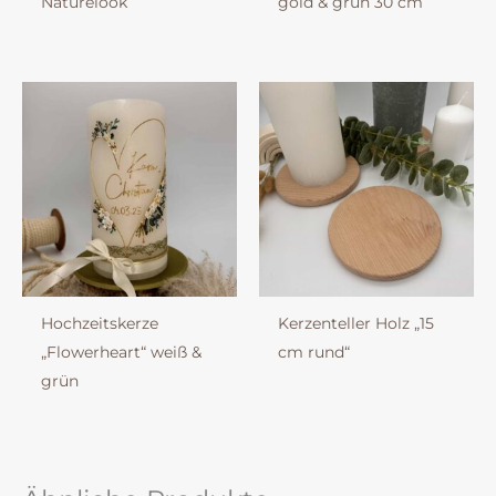
Naturelook
gold & grün 30 cm
Hochzeitskerze
Kerzenteller Holz „15
„Flowerheart“ weiß &
cm rund“
grün