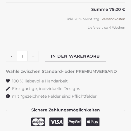
Summe
79,00 €
inkl. 20 % MwSt.
zzgl.
Versandkosten
Lieferzeit:
ca. 4 Wochen
Taufkerze
-
+
IN DEN WARENKORB
"Green
Elegance"
Wähle zwischen Standard- oder PREMIUMVERSAND
salbeigrün
100 % liebevolle Handarbeit
&
Einzigartige, individuelle Designs
gold
mit *gezeichnete Felder sind Pflichtfelder
Menge
Sichere Zahlungsmöglichkeiten