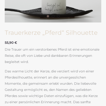
Trauerkerze „Pferd“ Silhouette
55,90
€
Die Trauer um ein verstorbenes Pferd ist eine emotionale
Reise, die oft von Liebe und dankbaren Erinnerungen
begleitet wird.
Das warme Licht der Kerze, die verziert wird von einer
Pferdesilhouette, erinnert an die unvergesslichen
Momente, die gemeinsam erlebt wurden. Die liebevolle
Gestaltung ermöglicht es, den Namen des geliebten
Pferdes sowie wichtige Daten einzufügen, was die Kerze
zu einer persönlichen Erinnerung macht. Das sanfte