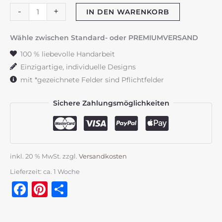
Trauerkerze
-
+
IN DEN WARENKORB
"Pferd"
Silhouette
Wähle zwischen Standard- oder PREMIUMVERSAND
Menge
100 % liebevolle Handarbeit
Einzigartige, individuelle Designs
mit *gezeichnete Felder sind Pflichtfelder
Sichere Zahlungsmöglichkeiten
inkl. 20 % MwSt.
zzgl.
Versandkosten
Lieferzeit:
ca. 1 Woche
Facebook
Pinterest
Teilen