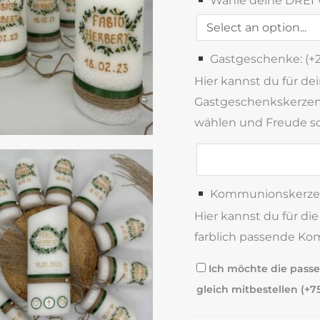
Wähle deine DREI
Gastgeschenke: (+
Hier kannst du für de
Gastgeschenkskerzen 
wählen und Freude s
Kommunionskerze
Hier kannst du für di
farblich passende Ko
Ich möchte die pass
gleich mitbestellen (+
7