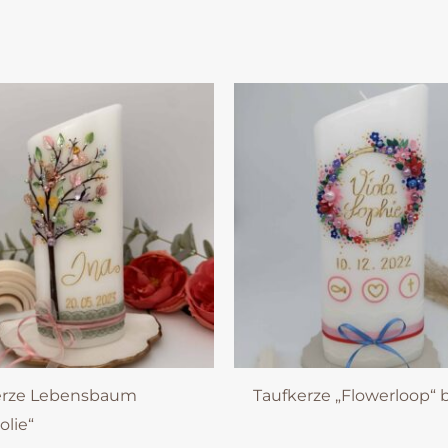
erze Lebensbaum
Taufkerze „Flowerloop“ 
lie“