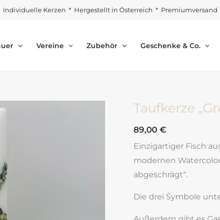
Individuelle Kerzen * Hergestellt in Österreich * Premiumversand
auer
Vereine
Zubehör
Geschenke & Co.
Taufkerze „Gr
89,00
€
Einzigartiger Fisch a
modernen Watercolour-
abgeschrägt“.
Die drei Symbole unte
Außerdem gibt es Ga