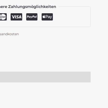
here Zahlungsmöglichkeiten
sandkosten
k
est
len