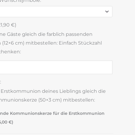
 Wunschsymbole:
*
21,90
€
)
ine Gäste gleich die farblich passenden
(12×6 cm) mitbestellen: Einfach Stückzahl
chenken:
:
e Erstkommunion deines Lieblings gleich die
mmunionskerze (50×3 cm) mitbestellen:
ende Kommunionskerze für die Erstkommunion
5,00
€
)