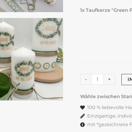
1x Taufkerze "Green F
Taufkerze
-
+
I
"Green
Fish"
Wähle zwischen St
Menge
100 % liebevolle H
Einzigartige, indiv
mit *gezeichnete Fe