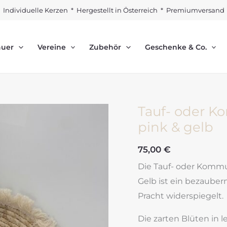
Individuelle Kerzen * Hergestellt in Österreich * Premiumversand
auer
Vereine
Zubehör
Geschenke & Co.
Tauf- oder K
pink & gelb
75,00
€
Die Tauf- oder Komm
Gelb ist ein bezaubern
Pracht widerspiegelt.
Die zarten Blüten in