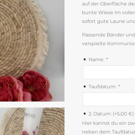
auf der Oberfläche de
bunte Wiese im volle
sofort gute Laune und
Passende Bänder und 
verspielte Kommunion
Name:
*
Taufdatum:
*
2. Datum: (+
5,00
€
)
Hier kannst du ein z
neben dem Taufdatum