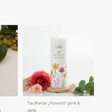
Taufkerze „Flowers“ pink &
m
gelb