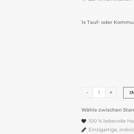
1x Tauf- oder Kommun
Tauf-
-
+
I
oder
Kommunionskerze
Wähle zwischen St
"Flowers"
100 % liebevolle H
pink
Einzigartige, indiv