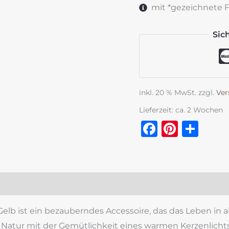
&
mit *gezeichnete Fe
gelb
Menge
Sic
inkl. 20 % MwSt.
zzgl.
Ver
Lieferzeit:
ca. 2 Wochen
Faceboo
Pinter
Tei
zensionen (0)
b ist ein bezauberndes Accessoire, das das Leben in all
r Natur mit der Gemütlichkeit eines warmen Kerzenlichts