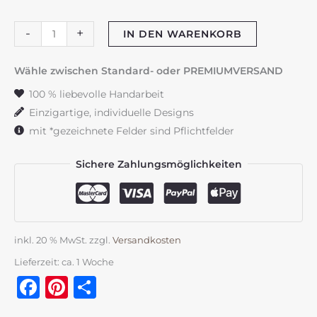
Taufkerze
-
+
IN DEN WARENKORB
"Löwe"
Vergiss
Wähle zwischen Standard- oder PREMIUMVERSAND
nie
100 % liebevolle Handarbeit
wer
Einzigartige, individuelle Designs
du
mit *gezeichnete Felder sind Pflichtfelder
bist
Menge
Sichere Zahlungsmöglichkeiten
inkl. 20 % MwSt.
zzgl.
Versandkosten
Lieferzeit:
ca. 1 Woche
Facebook
Pinterest
Teilen