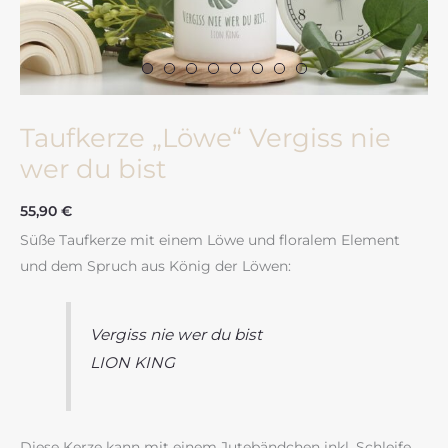
Taufkerze „Löwe“ Vergiss nie
wer du bist
55,90
€
Süße Taufkerze mit einem Löwe und floralem Element
und dem Spruch aus König der Löwen:
Vergiss nie wer du bist
LION KING
Diese Kerze kann mit einem Jutebändchen inkl. Schleife