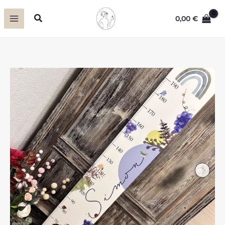
Zum
Suchen
0,00
€
Inhalt
springen