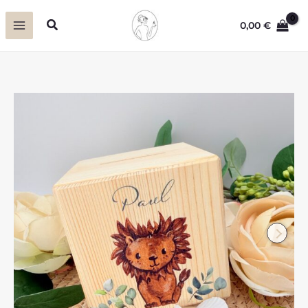
Zum
Suchen
0,00
€
Inhalt
springen