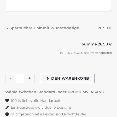
1x Sparbüchse Holz mit Wunschdesign
26,90 €
Summe
26,90 €
inkl. 20 % MwSt.
zzgl.
Versandkosten
Sparbüchse
-
+
IN DEN WARENKORB
Holz
mit
Wähle zwischen Standard- oder PREMIUMVERSAND
Wunschdesign
100 % liebevolle Handarbeit
Menge
Einzigartige, individuelle Designs
mit *gezeichnete Felder sind Pflichtfelder