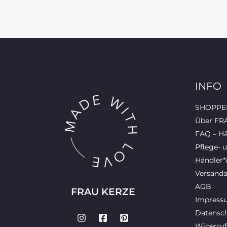
INFO
SHOPPEN
Über FR
FAQ – Hä
Pflege- 
Händler*
Versanda
AGB
FRAU KERZE
Impress
Datensch
Widerruf