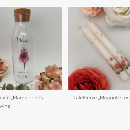
araffe „Mama needs
Tafelkerze „Magnolie ros
wine“