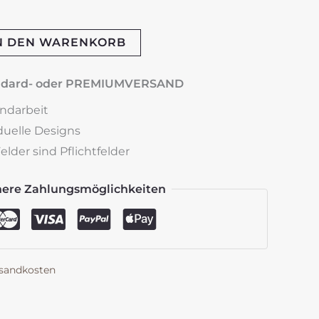
N DEN WARENKORB
andard- oder PREMIUMVERSAND
andarbeit
iduelle Designs
lder sind Pflichtfelder
here Zahlungsmöglichkeiten
sandkosten
k
est
len