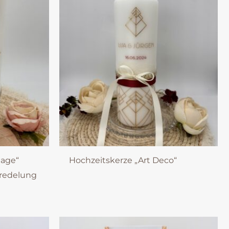
tage“
Hochzeitskerze „Art Deco“
redelung