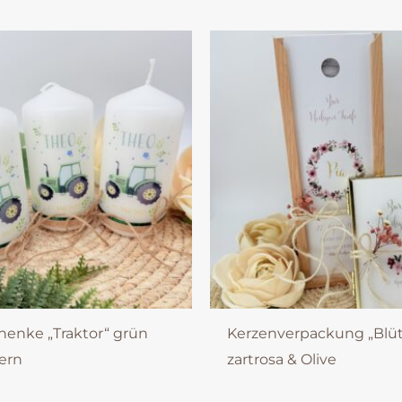
henke „Traktor“ grün
Kerzenverpackung „Blü
ern
zartrosa & Olive