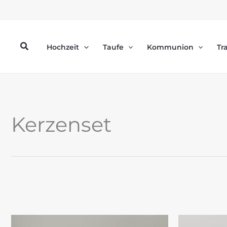
Zum
Inhalt
springen
Suchen
Hochzeit
Taufe
Kommunion
Tr
Kerzenset