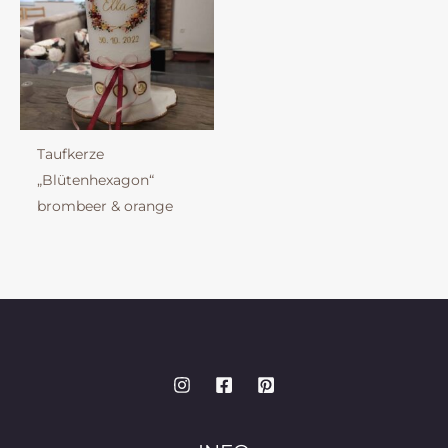
Taufkerze
„Blütenhexagon“
brombeer & orange