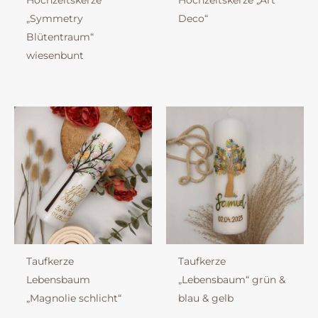
Hochzeitskerze
Hochzeitskerze „Art
„Symmetry
Deco“
Blütentraum“
wiesenbunt
Taufkerze
Taufkerze
Lebensbaum
„Lebensbaum“ grün &
„Magnolie schlicht“
blau & gelb