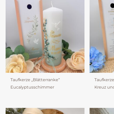
Taufkerze „Blätterranke“
Taufkerz
Eucalyptusschimmer
Kreuz und