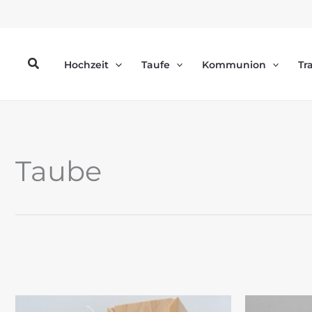
Zum
Inhalt
springen
Suchen
Hochzeit
Taufe
Kommunion
Tr
Taube