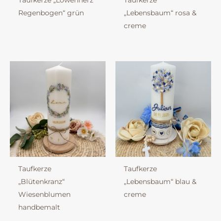
Taufkerze „Löwenherz
Taufkerze
Regenbogen“ grün
„Lebensbaum“ rosa &
creme
Taufkerze
Taufkerze
„Blütenkranz“
„Lebensbaum“ blau &
Wiesenblumen
creme
handbemalt