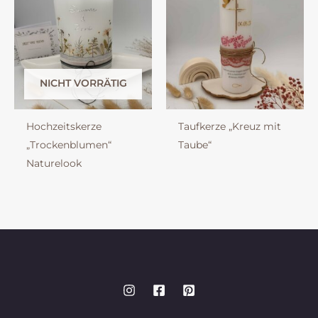
NICHT VORRÄTIG
Hochzeitskerze
Taufkerze „Kreuz mit
„Trockenblumen“
Taube“
Naturelook