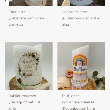
Taufkerze
Hochzeitskerze
„Lebensbaum“ Birke
„Blütenbouquet“ rot &
zartrosa
blau
Jubiläumskerze
Tauf- oder
„Hexagon“ natur &
Kommunionskerze
grün
„Regenbogen“ bunt