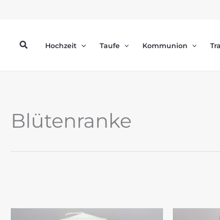
Zum
Inhalt
springen
Suchen
Hochzeit
Taufe
Kommunion
Tr
Blütenranke