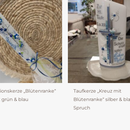
nskerze „Blütenranke“
Taufkerze „Kreuz mit
 grün & blau
Blütenranke“ silber & bl
Spruch