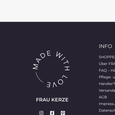
INFO
SHOPPEN
Über FR
FAQ – Hä
Pflege- 
Händler*
Versanda
AGB
FRAU KERZE
Impress
Datensch