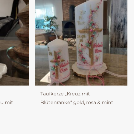
Taufkerze „Kreuz mit
au mit
Blütenranke“ gold, rosa & mint