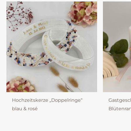
Hochzeitskerze „Doppelringe“
Gastgesc
blau & rosé
Blütenran