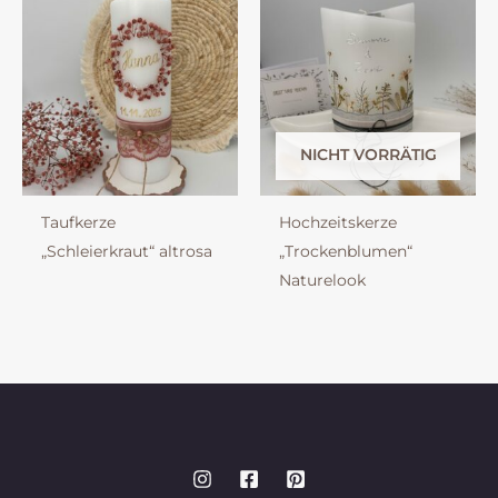
NICHT VORRÄTIG
Taufkerze
Hochzeitskerze
„Schleierkraut“ altrosa
„Trockenblumen“
Naturelook