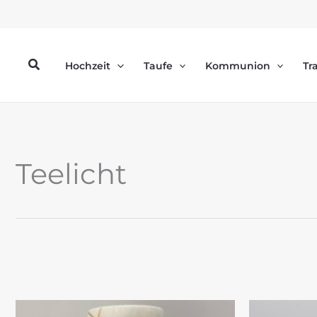
Zum
Inhalt
springen
Suchen
Hochzeit
Taufe
Kommunion
Tr
Teelicht