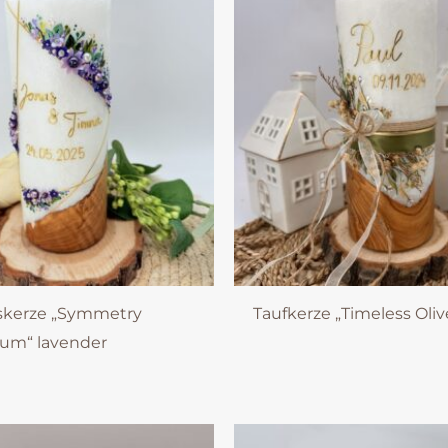
skerze „Symmetry
Taufkerze „Timeless Oli
aum“ lavender