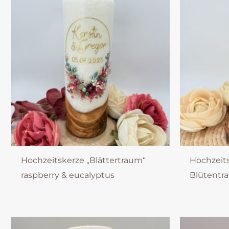
Hochzeitskerze „Blättertraum“
Hochzeit
raspberry & eucalyptus
Blütentr