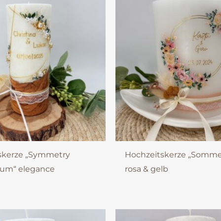
skerze „Symmetry
Hochzeitskerze „Somme
aum“ elegance
rosa & gelb