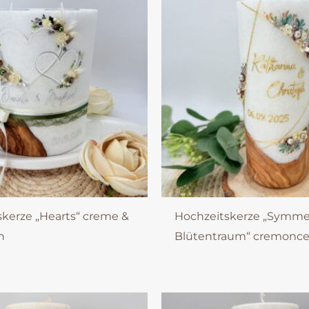
kerze „Hearts“ creme &
Hochzeitskerze „Symme
n
Blütentraum“ cremonc