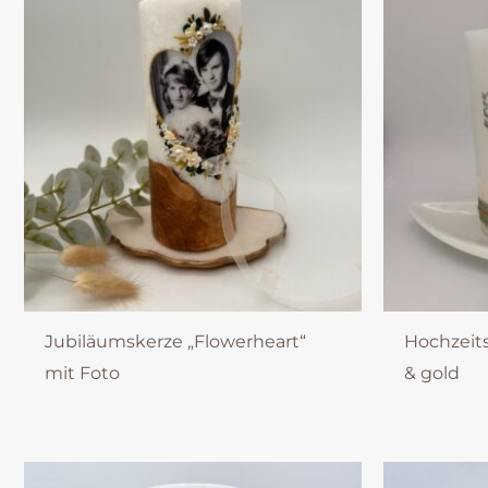
Jubiläumskerze „Flowerheart“
Hochzeits
mit Foto
& gold