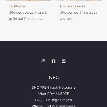
Taufkerze
Hochzeitskerze
„Flowerloop“zartrosa &
„Flowerheart“ zartrosa
grün auf Rustikkerze
& silber
INFO
SHOPPEN nach Kategorie
Über FRAU KERZE
FAQ – Häufige Fragen
Pflege- und Warnhinweise