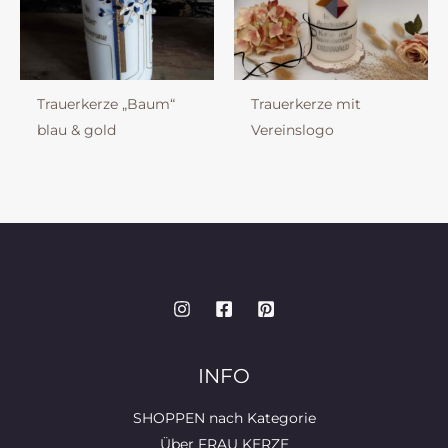
Trauerkerze „Baum“
Trauerkerze mit
blau & gold
Vereinslogo
INFO
SHOPPEN nach Kategorie
Über FRAU KERZE