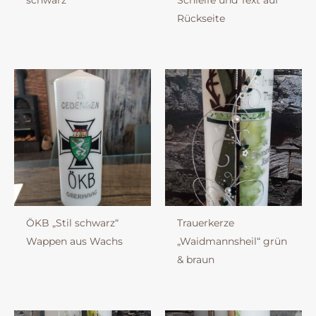
schwarz“
Schleife und Text auf
Rückseite
ÖKB „Stil schwarz“
Trauerkerze
Wappen aus Wachs
„Waidmannsheil“ grün
& braun