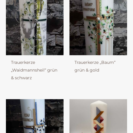
Trauerkerze
Trauerkerze „Baum“
„Waidmannsheil“ grün
grün & gold
& schwarz