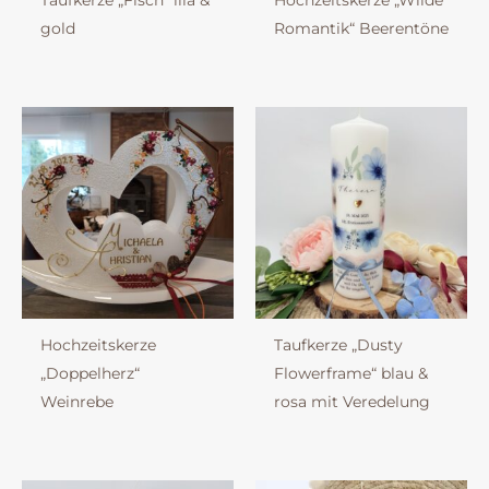
Taufkerze „Fisch“ lila &
Hochzeitskerze „Wilde
gold
Romantik“ Beerentöne
Hochzeitskerze
Taufkerze „Dusty
„Doppelherz“
Flowerframe“ blau &
Weinrebe
rosa mit Veredelung