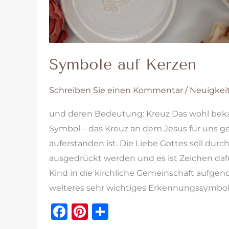
Symbole auf Kerzen
Schreiben Sie einen Kommentar
/
Neuigkei
und deren Bedeutung: Kreuz Das wohl beka
Symbol – das Kreuz an dem Jesus für uns g
auferstanden ist. Die Liebe Gottes soll dur
ausgedrückt werden und es ist Zeichen dafü
Kind in die kirchliche Gemeinschaft aufgen
weiteres sehr wichtiges Erkennungssymbol 
F
Pi
T
a
n
ei