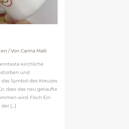
ten
/ Von
Carina Malli
nnteste kirchliche
estorben und
ch das Symbol des Kreuzes
r, dass das neu getaufte
ommen wird. Fisch Ein
der […]