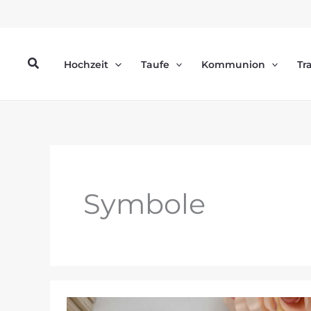
Zum
Inhalt
springen
Suchen
Hochzeit
Taufe
Kommunion
Tr
Symbole