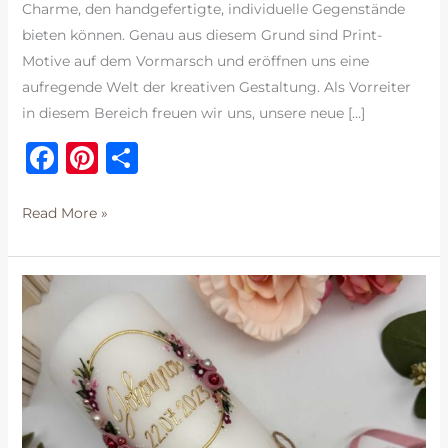
Charme, den handgefertigte, individuelle Gegenstände
bieten können. Genau aus diesem Grund sind Print-
Motive auf dem Vormarsch und eröffnen uns eine
aufregende Welt der kreativen Gestaltung. Als Vorreiter
in diesem Bereich freuen wir uns, unsere neue […]
F
Pi
T
a
n
ei
c
te
le
Print-
Read More »
Motive
e
re
n
b
st
o
o
k