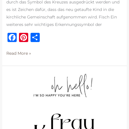
durch das Symbol des Kreuzes ausgedrückt werden und
es ist Zeichen dafür, dass das neu getaufte Kind in die
kirchliche Gemeinschaft aufgenommen wird. Fisch Ein
weiteres sehr wichtiges Erkennungssymbol der
F
Pi
T
a
n
ei
c
te
le
Symbole
Read More »
auf
e
re
n
Kerzen
b
st
o
o
k