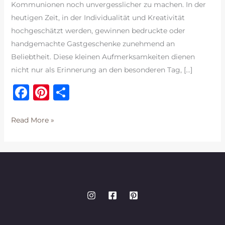
Kommunionen noch unvergesslicher zu machen. In der
heutigen Zeit, in der Individualität und Kreativität
hochgeschätzt werden, gewinnen bedruckte oder
handgemachte Gastgeschenke zunehmend an
Beliebtheit. Diese kleinen Aufmerksamkeiten dienen
nicht nur als Erinnerung an den besonderen Tag, […]
F
Pi
T
a
n
ei
c
te
le
Besondere
Read More »
Gastgeschenke
e
re
n
b
st
o
o
k