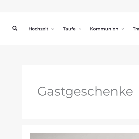
Zum
Inhalt
springen
Suchen
Hochzeit
Taufe
Kommunion
Tr
Gastgeschenke