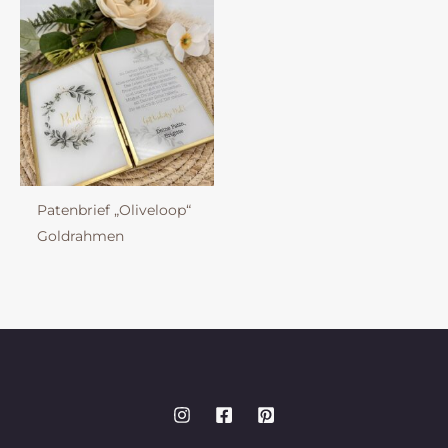
Patenbrief „Oliveloop“
Goldrahmen