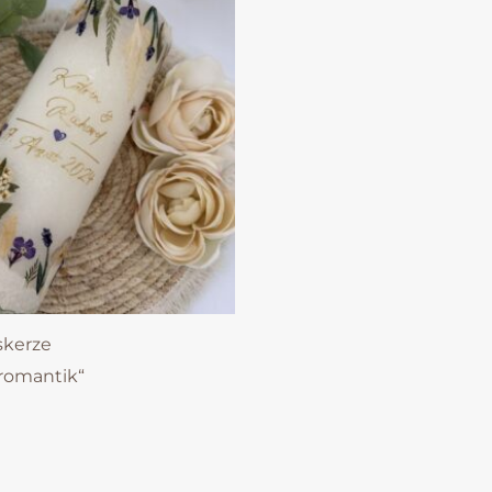
skerze
nromantik“