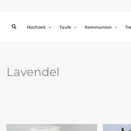
Zum
Inhalt
springen
Suchen
Hochzeit
Taufe
Kommunion
Tr
Lavendel