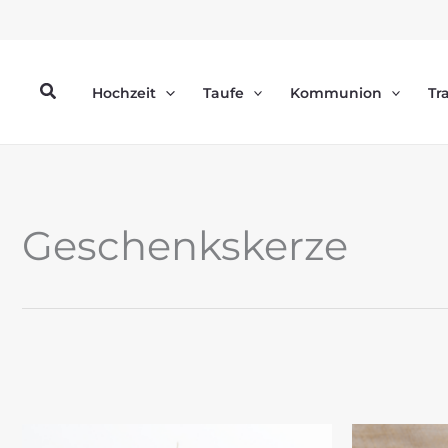
Zum
Inhalt
springen
Suchen
Hochzeit
Taufe
Kommunion
Tr
Geschenkskerze