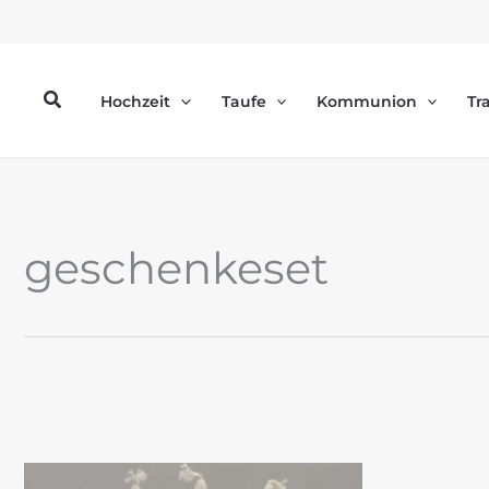
Zum
Inhalt
springen
Suchen
Hochzeit
Taufe
Kommunion
Tr
geschenkeset