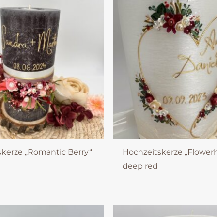
skerze „Romantic Berry“
Hochzeitskerze „Flowerh
deep red