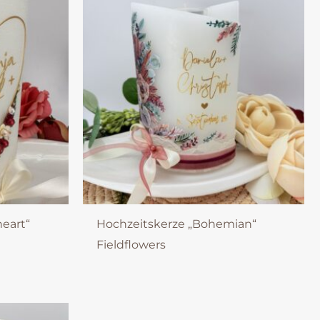
eart“
Hochzeitskerze „Bohemian“
Fieldflowers