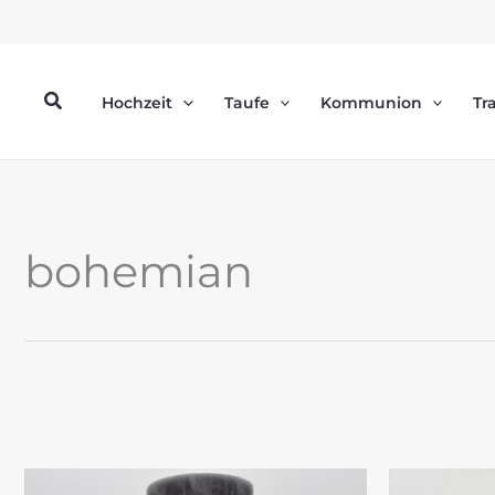
Zum
Inhalt
springen
Suchen
Hochzeit
Taufe
Kommunion
Tr
bohemian