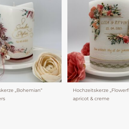
skerze „Bohemian“
Hochzeitskerze „Flower
ers
apricot & creme