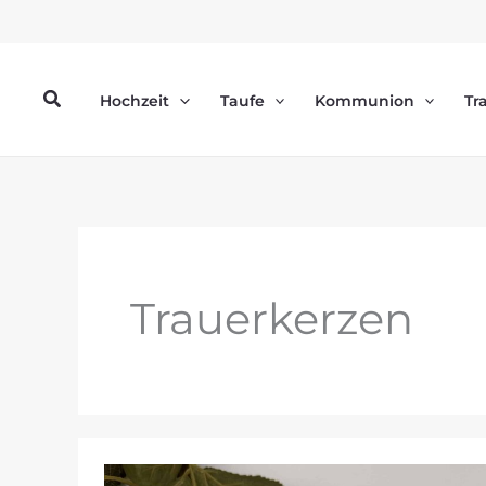
Zum
Inhalt
springen
Suchen
Hochzeit
Taufe
Kommunion
Tr
Trauerkerzen