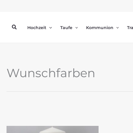
Zum
Inhalt
springen
Suchen
Hochzeit
Taufe
Kommunion
Tr
Wunschfarben