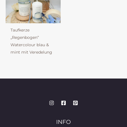
Taufkerze
„Regenbogen“
Watercolour blau &
mint mit Veredelung
INFO