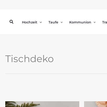
Zum
Inhalt
springen
Suchen
Hochzeit
Taufe
Kommunion
Tr
Tischdeko