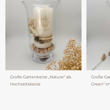
Große Gartenkerze „Nature“ als
Große Ga
Hochzeitskerze
Green“ im