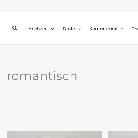
Zum
Inhalt
springen
Suchen
Hochzeit
Taufe
Kommunion
Tr
romantisch