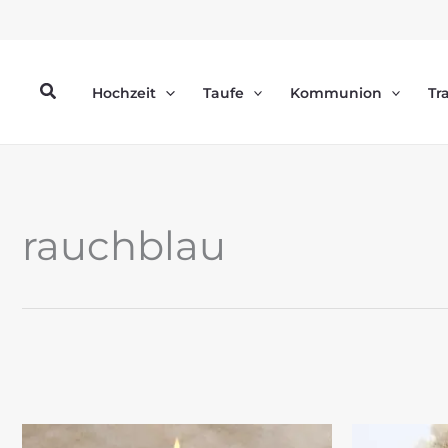
Zum
Inhalt
springen
Suchen
Hochzeit
Taufe
Kommunion
Tr
rauchblau