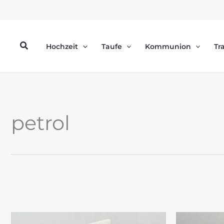
Zum
Inhalt
springen
Suchen
Hochzeit
Taufe
Kommunion
Tr
petrol