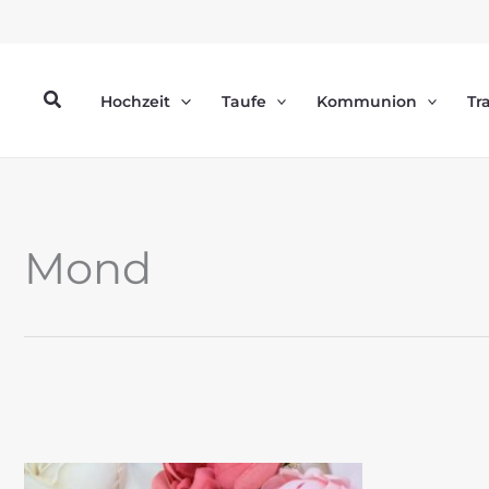
Zum
Inhalt
springen
Suchen
Hochzeit
Taufe
Kommunion
Tr
Mond