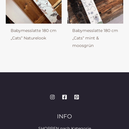
Babymesslatte 180 cm
Babymesslatte 180 cm
„Cats“ Naturelook
„Cats“ mint &
moosgrün
INFO
SHOPPEN nach Kategorie