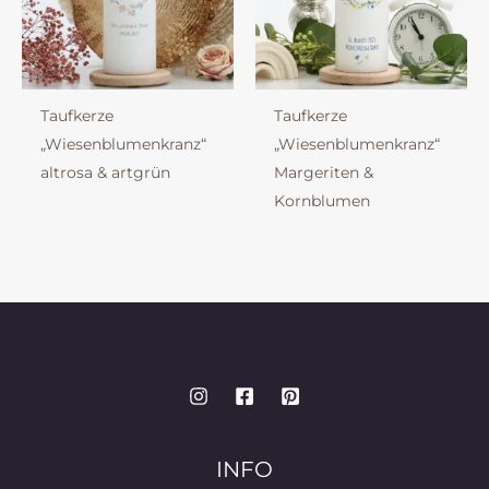
Taufkerze
Taufkerze
„Wiesenblumenkranz“
„Wiesenblumenkranz“
altrosa & artgrün
Margeriten &
Kornblumen
INFO