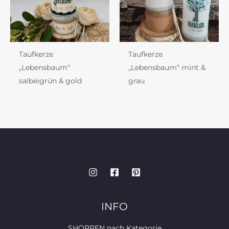
Taufkerze
Taufkerze
„Lebensbaum“
„Lebensbaum“ mint &
salbeigrün & gold
grau
INFO
SHOPPEN nach Kategorie