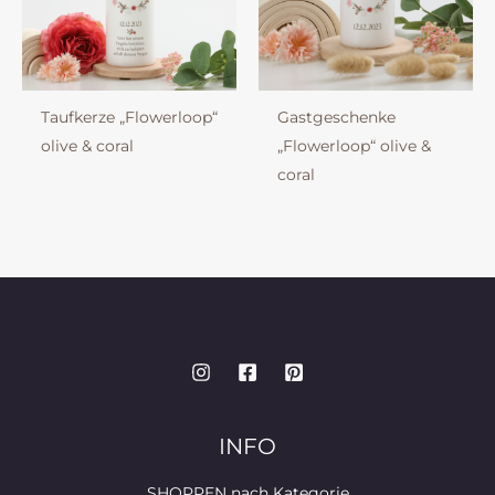
Taufkerze „Flowerloop“
Gastgeschenke
olive & coral
„Flowerloop“ olive &
coral
INFO
SHOPPEN nach Kategorie