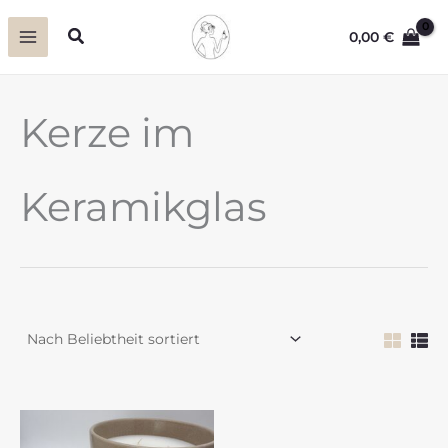
Zum
Suchen
0,00
€
Inhalt
springen
Kerze im
Keramikglas