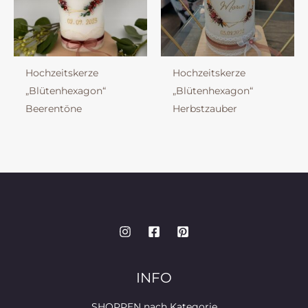
Hochzeitskerze
Hochzeitskerze
„Blütenhexagon“
„Blütenhexagon“
Beerentöne
Herbstzauber
INFO
SHOPPEN nach Kategorie