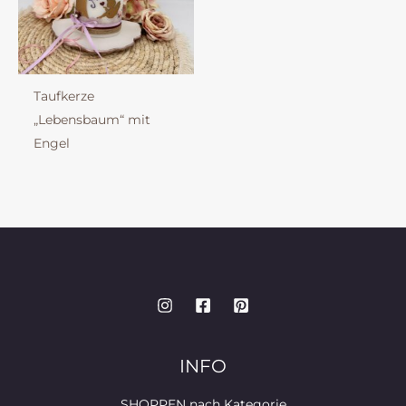
Taufkerze
„Lebensbaum“ mit
Engel
INFO
SHOPPEN nach Kategorie