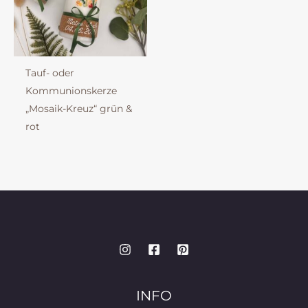
Tauf- oder
Kommunionskerze
„Mosaik-Kreuz“ grün &
rot
INFO